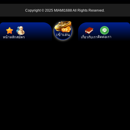
Copyright © 2025 MIAMI1688 All Rights Reserved.
เข้าเล่น
ติดต่อเรา
หน้าหลัก
สมัคร
เกี่ยวกับเรา