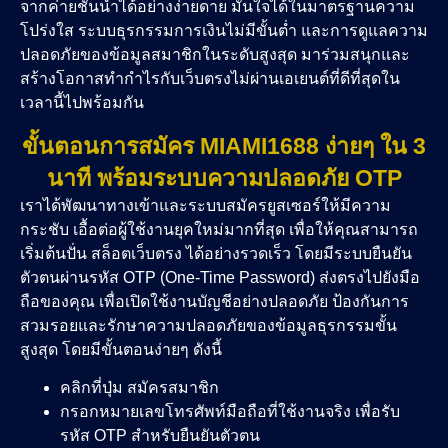
จากค่ายชั้นนำได้อย่างง่ายดาย มั่นใจได้ในมาตรฐานความ
โปร่งใส ระบบธุรกรรมการเงินไม่มีขั้นต่ำ และการดูแลความ
ปลอดภัยของข้อมูลสมาชิกในระดับสูงสุด มาร่วมสนุกและ
สร้างโอกาสทำกำไรกับเว็บตรงไม่ผ่านเอเยนต์ที่ดีที่สุดใน
เวลานี้ไปพร้อมกัน
ขั้นตอนการสมัคร MIAMI1688 ง่ายๆ ใน 3
นาที พร้อมระบบความปลอดภัย OTP
เราได้พัฒนาทางเข้าและระบบสมัครยูสเซอร์ให้มีความ
กระชับ เอื้อต่อผู้ใช้งานยุคใหม่มากที่สุด เพื่อให้คุณสามารถ
เริ่มต้นปั่น สล็อตเว็บตรง ได้อย่างรวดเร็ว โดยมีระบบยืนยัน
ตัวตนผ่านรหัส OTP (One-Time Password) ส่งตรงไปยังมือ
ถือของคุณ เพื่อเปิดใช้งานบัญชีอย่างปลอดภัย ป้องกันการ
สวมรอยและรักษาความปลอดภัยของข้อมูลธุรกรรมขั้น
สูงสุด โดยมีขั้นตอนง่ายๆ ดังนี้
คลิกที่ปุ่ม สมัครสมาชิก
กรอกหมายเลขโทรศัพท์มือถือที่ใช้งานจริง เพื่อรับ
รหัส OTP สำหรับยืนยันตัวตน