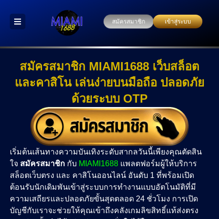
สมัครสมาชิก
เข้าสู่ระบบ
สมัครสมาชิก MIAMI1688 เว็บสล็อต
และคาสิโน เล่นง่ายบนมือถือ ปลอดภัย
ด้วยระบบ OTP
เริ่มต้นเส้นทางความบันเทิงระดับสากลวันนี้เพียงคุณตัดสิน
ใจ
สมัครสมาชิก
กับ
MIAMI1688
แพลตฟอร์มผู้ให้บริการ
สล็อตเว็บตรง และ คาสิโนออนไลน์ อันดับ 1 ที่พร้อมเปิด
ต้อนรับนักเดิมพันเข้าสู่ระบบการทำงานแบบอัตโนมัติที่มี
ความเสถียรและปลอดภัยขั้นสุดตลอด 24 ชั่วโมง การเปิด
บัญชีกับเราจะช่วยให้คุณเข้าถึงคลังเกมลิขสิทธิ์แท้ส่งตรง