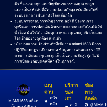
ตัว ชื่อ-นามสกุล และบัญชีธนาคารของคุณ จะถูก
แปลงเป็นรหัสลับที่มีความปลอดภัยสูง เช่นเดียวกับที่
ระบบธนาคารชั้นนำทั่วโลกเลือกใช้
ระบบตรวจสอบการทำธุรกรรมออโต้ ป้องกันการ
ทุจริตและการฟอกเงินด้วยระบบตรวจสอบอัตโนมัติ 24
ชั่วโมง มั่นใจได้ว่าเงินทุกบาทของคุณจะถูกจัดเก็บและ
โอนย้ายอย่างถูกต้อง แม่นยำ
นโยบายความเป็นส่วนตัวที่เข้มงวด miami1688 มีการ
ปฏิบัติตามกฎระเบียบสากล ข้อมูลการเล่นและประวัติ
ทางการเงินของคุณจะถูกเก็บเป็นความลับสูงสุด ไม่มี
การเปิดเผยต่อบุคคลที่สามในทุกกรณี
เมนู
บริการ
ช่อง
ด่วน
ของ
ทาง
หน้า
เรา
ติดต่อ
MIAMI1688 สล็อต
หลัก
คาสิ
@MIAMI1
เว็บตรง API แท้